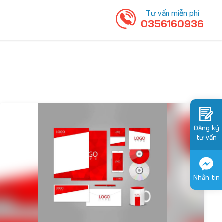
Tư vấn miễn phí
0356160936
Đăng ký
tư vấn
Nhắn tin