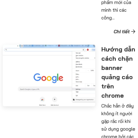
phẩm mới của
mình thì các
công...
Chi tiết
Hướng dẫn
cách chặn
banner
quảng cáo
trên
chrome
Chắc hẳn ở đây
không ít người
gặp rắc rối khi
sử dụng google
chrome bởi các