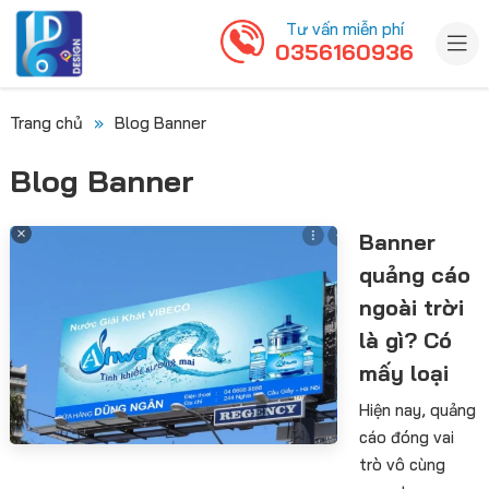
Tư vấn miễn phí
0356160936
Trang chủ
»
Blog Banner
Blog Banner
Banner
quảng cáo
ngoài trời
là gì? Có
mấy loại
Hiện nay, quảng
cáo đóng vai
trò vô cùng