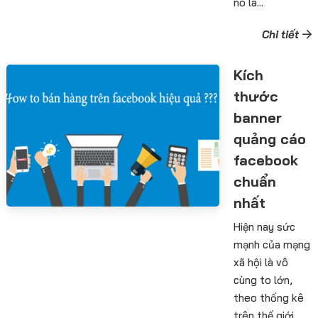
nó là...
Chi tiết
Kích
thước
banner
quảng cáo
facebook
chuẩn
nhất
Hiện nay sức
mạnh của mạng
xã hội là vô
cùng to lớn,
theo thống kê
trên thế giới