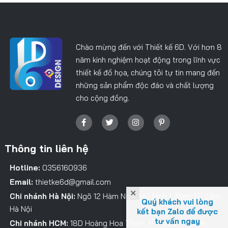
Chào mừng đến với Thiết kế 6D. Với hơn 8
năm kinh nghiệm hoạt động trong lĩnh vực
thiết kế đồ họa, chúng tôi tự tin mang đến
những sản phẩm độc đáo và chất lượng
cho cộng đồng.
Thông tin liên hệ
Hotline:
0356160936
Email:
thietke6d@gmail.com
Chi nhánh Hà Nội:
Ngõ 12 Hàm Nghi, Mỹ Đình 1, Nam Từ Liêm,
Quý khách vui lòng
Hà Nội
kết bạn Zalo để được
tư vấn ngay
Chi nhánh HCM:
18D Hoàng Hoa Thám, P7, Q.Bình Thạnh,