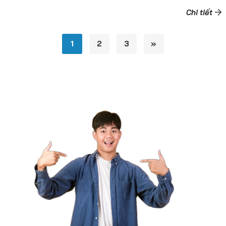
Chi tiết
1
2
3
»