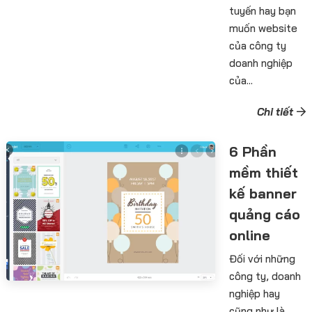
tuyến hay bạn
muốn website
của công ty
doanh nghiệp
của...
Chi tiết
6 Phần
mềm thiết
kế banner
quảng cáo
online
Đối với những
công ty, doanh
nghiệp hay
cũng như là