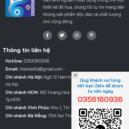
thiết kế đồ họa, chúng tôi tự tin mang đến
những sản phẩm độc đáo và chất lượng
cho cộng đồng.
Thông tin liên hệ
Hotline:
0356160936
Email:
thietke6d@gmail.com
Chi nhánh Hà Nội:
Ngõ 12 Hàm Nghi, Mỹ Đình 1, Nam Từ Liêm,
Quý khách vui lòng
Hà Nội
kết bạn Zalo để được
tư vấn ngay
Chi nhánh HCM:
18D Hoàng Hoa Thám, P7, Q.Bình Thạnh,
0356160936
Tp.HCM
Chi nhánh Vĩnh Phúc:
Khu 1, Thị Trấn Vĩnh Tường, Vĩnh Phúc
Chi nhánh Đà Nẵng:
113A Núi Thành, Hải Châu, TP. Đà Nẵng