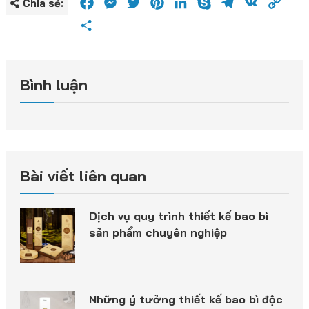
Facebook
Messenger
Twitter
Pinterest
LinkedIn
Skype
Telegram
VK
Cop
Chia sẻ:
Link
Share
Bình luận
Bài viết liên quan
Dịch vụ quy trình thiết kế bao bì
sản phẩm chuyên nghiệp
Những ý tưởng thiết kế bao bì độc