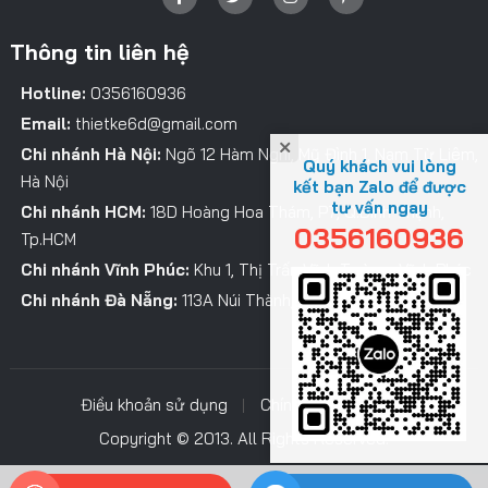
Thông tin liên hệ
Hotline:
0356160936
Email:
thietke6d@gmail.com
Chi nhánh Hà Nội:
Ngõ 12 Hàm Nghi, Mỹ Đình 1, Nam Từ Liêm,
Quý khách vui lòng
Hà Nội
kết bạn Zalo để được
tư vấn ngay
Chi nhánh HCM:
18D Hoàng Hoa Thám, P7, Q.Bình Thạnh,
0356160936
Tp.HCM
Chi nhánh Vĩnh Phúc:
Khu 1, Thị Trấn Vĩnh Tường, Vĩnh Phúc
Chi nhánh Đà Nẵng:
113A Núi Thành, Hải Châu, TP. Đà Nẵng
Điều khoản sử dụng
Chính sách bảo mật
Copyright © 2013. All Rights Reserved.