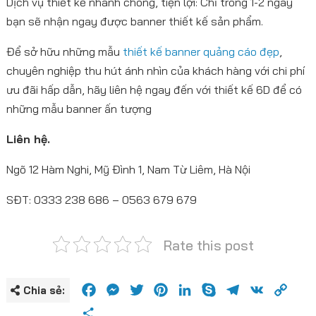
Dịch vụ thiết kế nhanh chóng, tiện lợi: Chỉ trong 1-2 ngày
bạn sẽ nhận ngay được banner thiết kế sản phẩm.
Để sở hữu những mẫu
thiết kế banner quảng cáo đẹp
,
chuyên nghiệp thu hút ánh nhìn của khách hàng với chi phí
ưu đãi hấp dẫn, hãy liên hệ ngay đến với thiết kế 6D để có
những mẫu banner ấn tượng
Liên hệ.
Ngõ 12 Hàm Nghi, Mỹ Đình 1, Nam Từ Liêm, Hà Nội
SĐT: 0333 238 686 – 0563 679 679
Rate this post
Facebook
Messenger
Twitter
Pinterest
LinkedIn
Skype
Telegram
VK
Cop
Chia sẻ:
Link
Share