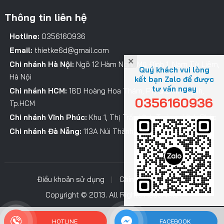
Thông tin liên hệ
Hotline:
0356160936
Email:
thietke6d@gmail.com
Chi nhánh Hà Nội:
Ngõ 12 Hàm Nghi, Mỹ Đình 1, Nam Từ Liêm,
Quý khách vui lòng
Hà Nội
kết bạn Zalo để được
tư vấn ngay
Chi nhánh HCM:
18D Hoàng Hoa Thám, P7, Q.Bình Thạnh,
0356160936
Tp.HCM
Chi nhánh Vĩnh Phúc:
Khu 1, Thị Trấn Vĩnh Tường, Vĩnh Phúc
Chi nhánh Đà Nẵng:
113A Núi Thành, Hải Châu, TP. Đà Nẵng
Điều khoản sử dụng
Chính sách bảo mật
Copyright © 2013. All Rights Reserved.
HOTLINE
FACEBOOK