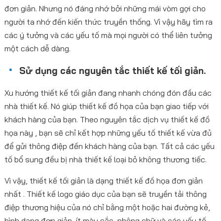
đơn giản. Nhưng nó đáng nhớ bởi những mái vòm gợi cho
người ta nhớ đến kiến thức truyền thống. Vì vậy hãy tìm ra
các ý tưởng và các yếu tố mà mọi người có thể liên tưởng
một cách dễ dàng.
Sử dụng các nguyên tắc thiết kế tối giản.
Xu hướng thiết kế tối giản đang nhanh chóng đón đầu các
nhà thiết kế. Nó giúp thiết kế đồ họa của bạn giao tiếp với
khách hàng của bạn. Theo nguyên tắc dịch vụ thiết kế đồ
họa này , bạn sẽ chỉ kết hợp những yếu tố thiết kế vừa đủ
để gửi thông điệp đến khách hàng của bạn. Tất cả các yếu
tố bổ sung đều bị nhà thiết kế loại bỏ không thương tiếc.
Vì vậy, thiết kế tối giản là dạng thiết kế đồ họa đơn giản
nhất . Thiết kế logo giáo dục của bạn sẽ truyền tải thông
điệp thương hiệu của nó chỉ bằng một hoặc hai đường kẻ,
hình dạng đơn giản, ít màu sắc, phông chữ và các yếu tố