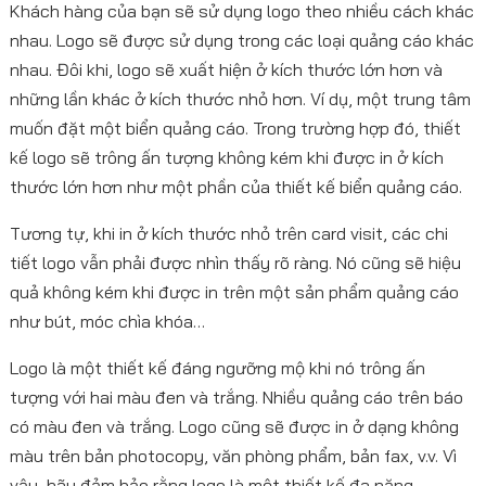
Khách hàng của bạn sẽ sử dụng logo theo nhiều cách khác
nhau. Logo sẽ được sử dụng trong các loại quảng cáo khác
nhau. Đôi khi, logo sẽ xuất hiện ở kích thước lớn hơn và
những lần khác ở kích thước nhỏ hơn. Ví dụ, một trung tâm
muốn đặt một biển quảng cáo. Trong trường hợp đó, thiết
kế logo sẽ trông ấn tượng không kém khi được in ở kích
thước lớn hơn như một phần của thiết kế biển quảng cáo.
Tương tự, khi in ở kích thước nhỏ trên card visit, các chi
tiết logo vẫn phải được nhìn thấy rõ ràng. Nó cũng sẽ hiệu
quả không kém khi được in trên một sản phẩm quảng cáo
như bút, móc chìa khóa…
Logo là một thiết kế đáng ngưỡng mộ khi nó trông ấn
tượng với hai màu đen và trắng. Nhiều quảng cáo trên báo
có màu đen và trắng. Logo cũng sẽ được in ở dạng không
màu trên bản photocopy, văn phòng phẩm, bản fax, v.v. Vì
vậy, hãy đảm bảo rằng logo là một thiết kế đa năng.