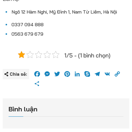
Ngõ 12 Hàm Nghi, Mỹ Đình 1, Nam Từ Liêm, Hà Nội
0337 094 888
0563 679 679
1/5 - (1 bình chọn)
Facebook
Messenger
Twitter
Pinterest
LinkedIn
Skype
Telegram
VK
Cop
Chia sẻ:
Link
Share
Bình luận