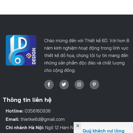
Chào mừng đến với Thiết kế 6D. Với hơn 8
năm kinh nghiệm hoạt động trong lĩnh vực
thiết kế đồ họa, chúng tôi tự tin mang đến
những sản phẩm độc đáo và chất lượng
cho cộng đồng.
Thông tin liên hệ
Hotline:
0356160936
Email:
thietke6d@gmail.com
Chi nhánh Hà Nội:
Ngõ 12 Hàm Nghi, Mỹ Đình 1, Nam Từ Liêm,
Quý khách vui lòng